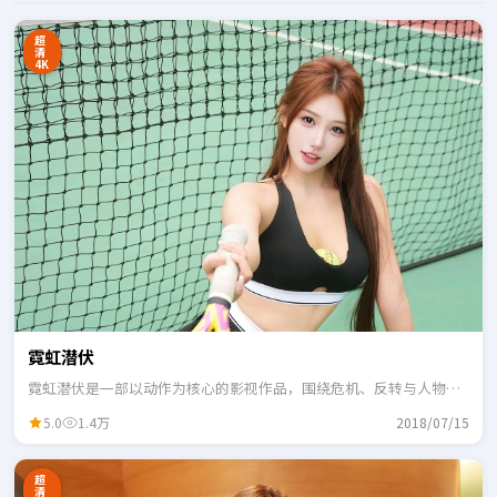
超
清
4K
霓虹潜伏
霓虹潜伏是一部以动作为核心的影视作品，围绕危机、反转与人物成
长展开，整体节奏紧凑，适合一口气追完。
5.0
1.4万
2018/07/15
超
清