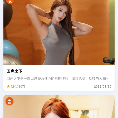
4K
回声之下
回声之下是一部以悬疑为核心的影视作品，围绕危机、反转与人物成
长展开，整体节奏紧凑，适合一口气追完。
4.9
80万
2017/03/16
高
清