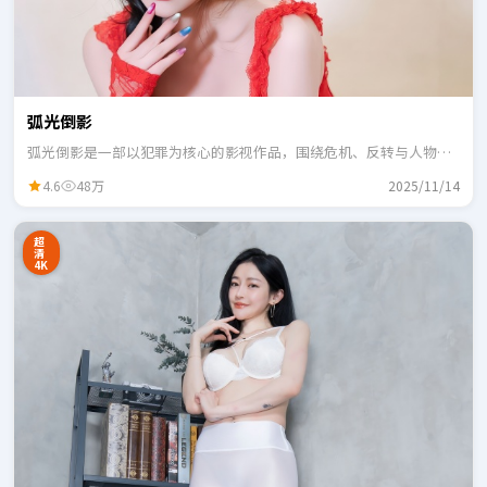
弧光倒影
弧光倒影是一部以犯罪为核心的影视作品，围绕危机、反转与人物成
长展开，整体节奏紧凑，适合一口气追完。
4.6
48万
2025/11/14
超
清
4K