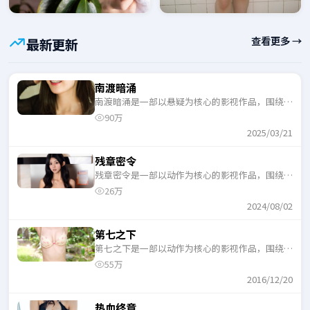
查看更多 →
最新更新
南渡暗涌
南渡暗涌是一部以悬疑为核心的影视作品，围绕危
机、反转与人物成长展开，整体节奏紧凑，适合一
90万
口气追完。
2025/03/21
残章密令
残章密令是一部以动作为核心的影视作品，围绕危
机、反转与人物成长展开，整体节奏紧凑，适合一
26万
口气追完。
2024/08/02
第七之下
第七之下是一部以动作为核心的影视作品，围绕危
机、反转与人物成长展开，整体节奏紧凑，适合一
55万
口气追完。
2016/12/20
热血终章