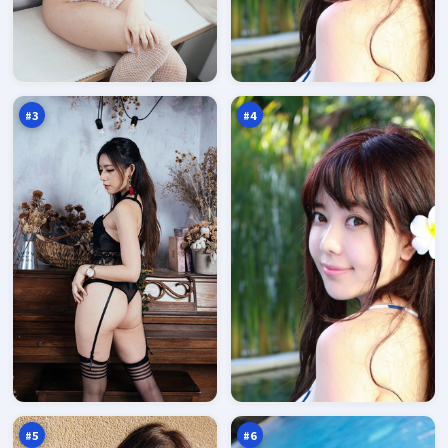
追
雨
光
巷
追
证
97
97
凶
词
万
万
#
3
#
4
东
逆
篱
光
追
档
97
97
踪
案
万
万
#
5
#
6