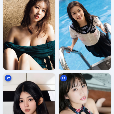
千
南
面
港
猎
余
96
96
场
震
万
万
#
7
#
8