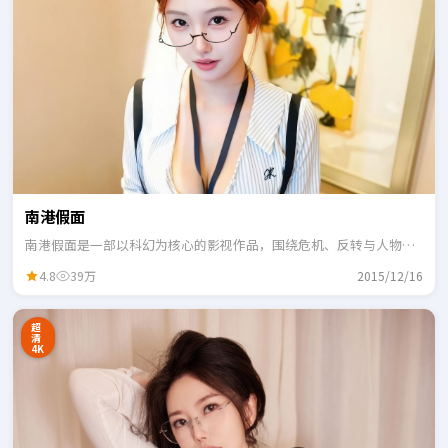
南港假面
南港假面是一部以科幻为核心的影视作品，围绕危机、反转与人物成
长展开，整体节奏紧凑，适合一口气追完。
4.8
39万
2015/12/16
超
清
4K