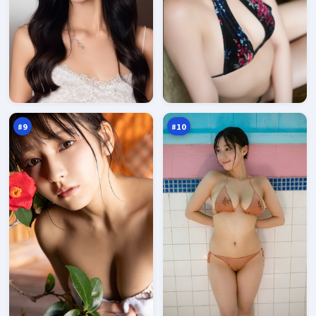
远
赤
海
焰
回
暗
95
95
廊
涌
万
万
#
9
#
10