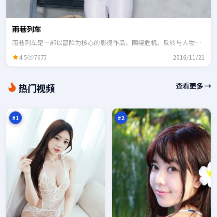
雨巷列车
雨巷列车是一部以冒险为核心的影视作品，围绕危机、反转与人物成
长展开，整体节奏紧凑，适合一口气追完。
4.5
76万
2016/11/21
城
边
查看更多 →
热门视频
市
境
默
无
98
97
示
名
万
万
录
火
#
1
#
2