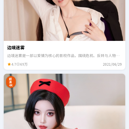
边境迷雾
边境迷雾是一部以爱情为核心的影视作品，围绕危机、反转与人物成
长展开，整体节奏紧凑，适合一口气追完。
4.7
69万
2021/06/29
超
清
4K